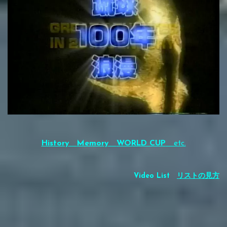
History
Memory
WORLD CUP
etc.
Video List
リストの見方