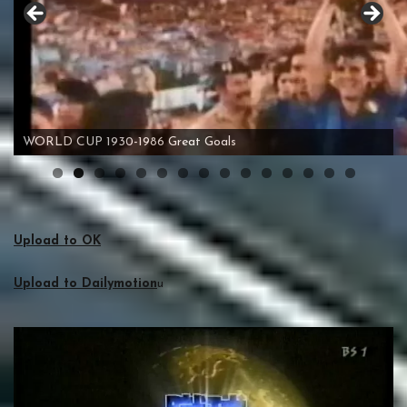
栄光のワールドカップ ～THE ROAD TO GLORY～
0
1
2
3
4
5
Upload to OK
Upload to Dailymotion
u