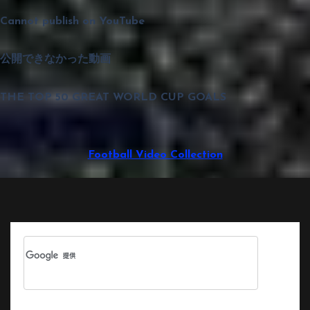
Cannot publish on YouTube
公開できなかった動画
THE TOP 50 GREAT WORLD CUP GOALS
Football Video Collection