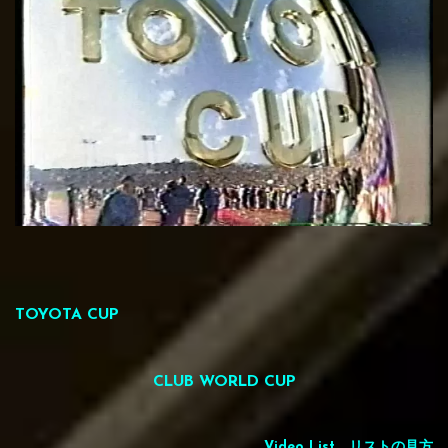
TOYOTA CUP Image Song ｢WATCHING SHOOT｣
TOYOTA CUP
CLUB WORLD CUP
Video List
リストの見方