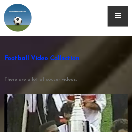
TOYOTA CUP Image Song ｢WATCHING SHOOT｣
Football Video Collection
There are a lot of soccer videos.
TOYOTA CUP 1993 ミラン vs サンパウロ 試合後 ニュース