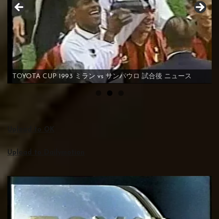
TOYOTA CUP 2004 FCポルト vs オンセ・カルダス FC
PORTO vs ONCE CALDAS
Upload to OK
Upload to Dailymotion